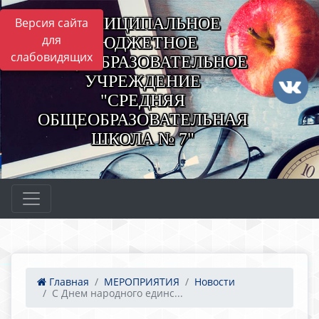
МУНИЦИПАЛЬНОЕ
Версия сайта
для
БЮДЖЕТНОЕ
слабовидящих
ОБЩЕОБРАЗОВАТЕЛЬНОЕ
УЧРЕЖДЕНИЕ
"СРЕДНЯЯ
ОБЩЕОБРАЗОВАТЕЛЬНАЯ
ШКОЛА № 7"
Главная
МЕРОПРИЯТИЯ
Новости
С Днем народного единс...