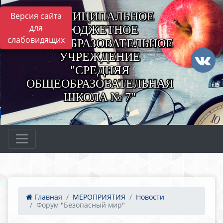
МУНИЦИПАЛЬНОЕ
Версия сайта
для
БЮДЖЕТНОЕ
слабовидящих
ОБЩЕОБРАЗОВАТЕЛЬНОЕ
УЧРЕЖДЕНИЕ
"СРЕДНЯЯ
ОБЩЕОБРАЗОВАТЕЛЬНАЯ
ШКОЛА № 7"
Главная
МЕРОПРИЯТИЯ
Новости
Форум "Безопасный мир"