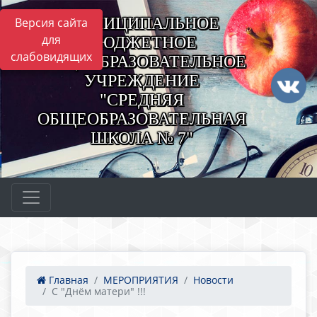
МУНИЦИПАЛЬНОЕ
Версия сайта
для
БЮДЖЕТНОЕ
слабовидящих
ОБЩЕОБРАЗОВАТЕЛЬНОЕ
УЧРЕЖДЕНИЕ
"СРЕДНЯЯ
ОБЩЕОБРАЗОВАТЕЛЬНАЯ
ШКОЛА № 7"
Главная
МЕРОПРИЯТИЯ
Новости
С "Днём матери" !!!