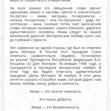
мире, и, скорей всего, в мире ином.
На всех языках это священное слово звучит
одинаково нежно и ласково, светло и значительно:
по-русски – мама, матушка, по-украински –
ненька, по-киргизки – апа, по-грузински – дэда, по-
осетински – нана. Сколько тепла таит магическое
слово, которым называют самого близкого, дорогого
единственного человека. Мама следит за нашей
жизненной дорогой. Материнская любовь греет нас
до глубокой старости.
Нет наверное ни одной страны, где был не отмечен
день Матери. В России этот праздник стали
отмечать сравнительно недавно. Установлен
он указом Президента Российской федерации Б.Н.
Ельцина «О Дне Матери» 30 января 1998 года, и
празднуется в последнее воскресенье ноября. В
этом году мы будем отмечать удивительный
праздник «День Матери» 30 ноября. В этот день
хочется сказать «Спасибо» маме, которая дарит нам
жизнь, любовь, ласку, добро и нежность.
Мама — это значит нежность,
Это ласка, доброта,
Мама — это безмятежность,