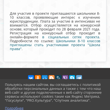
Для участия в проекте приглашаются школьники 8-
10 классов, проявляющие интерес к изучению
юриспруденции. Плата за участие в интенсивах не
взимается. Отбор осуществляется на конкурсной
основе, который проходит по 28 февраля 2021 года.
Регистрация на конкурсный отбор проходит в
онлайн-формате
в социальных сетях проекта
.
Подробности по ссылке:
Школьники 8-10 классов
приглашены стать участниками проекта "Школа
права"
.
Пользуясь нашим сайтом, вы соглашаетесь с политикой
обработки персональных данных а также с тем что наш
веб-сайт и другие подключенные к веб-сайту сторонние
2026 г. vvschool7.ru
сервисы используют cookies такие как Яндекс Метрика,
Вход
"Госуслуги", "PRO.Культура", "Спутник аналитика".
Карта сайта
^
Политика обработки персональных данных
Подробнее