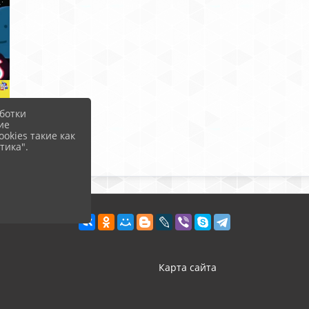
ботки
ие
okies такие как
тика".
Карта сайта