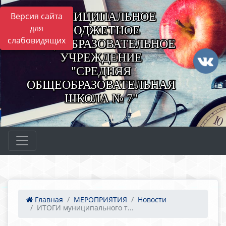
МУНИЦИПАЛЬНОЕ
Версия сайта
для
БЮДЖЕТНОЕ
слабовидящих
ОБЩЕОБРАЗОВАТЕЛЬНОЕ
УЧРЕЖДЕНИЕ
"СРЕДНЯЯ
ОБЩЕОБРАЗОВАТЕЛЬНАЯ
ШКОЛА № 7"
Главная
МЕРОПРИЯТИЯ
Новости
ИТОГИ муниципального т...