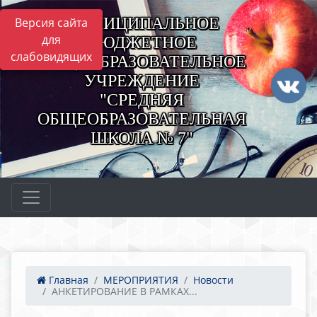
МУНИЦИПАЛЬНОЕ
Версия сайта
для
БЮДЖЕТНОЕ
слабовидящих
ОБЩЕОБРАЗОВАТЕЛЬНОЕ
УЧРЕЖДЕНИЕ
"СРЕДНЯЯ
ОБЩЕОБРАЗОВАТЕЛЬНАЯ
ШКОЛА № 7"
Главная
МЕРОПРИЯТИЯ
Новости
АНКЕТИРОВАНИЕ В РАМКАХ...