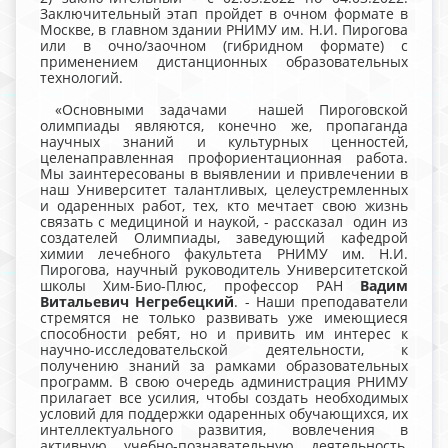
Заключительный этап пройдет в очном формате в
Москве, в главном здании РНИМУ им. Н.И. Пирогова
или в очно/заочном (гибридном формате) с
применением дистанционных образовательных
технологий.
«Основными задачами нашей Пироговской
олимпиады являются, конечно же, пропаганда
научных знаний и культурных ценностей,
целенаправленная профориентационная работа.
Мы заинтересованы в выявлении и привлечении в
наш Университет талантливых, целеустремленных
и одаренных работ, тех, кто мечтает свою жизнь
связать с медициной и наукой, - рассказал один из
создателей Олимпиады, заведующий кафедрой
химии лечебного факультета РНИМУ им. Н.И.
Пирогова, научный руководитель Университетской
школы Хим-Био-Плюс, профессор РАН
Вадим
Витальевич Негребецкий
. - Наши преподаватели
стремятся не только развивать уже имеющиеся
способности ребят, но и привить им интерес к
научно-исследовательской деятельности, к
получению знаний за рамками образовательных
программ. В свою очередь администрация РНИМУ
прилагает все усилия, чтобы создать необходимых
условий для поддержки одаренных обучающихся, их
интеллектуального развития, вовлечения в
активную учебно-познавательную деятельность,