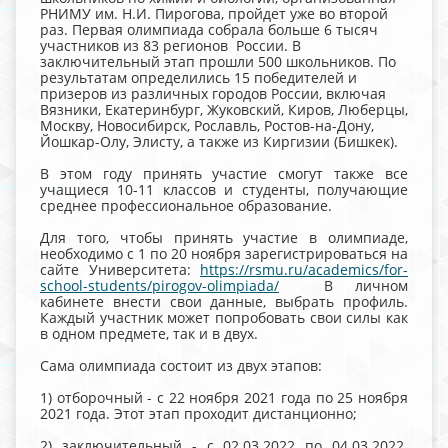
РНИМУ им. Н.И. Пирогова, пройдет уже во второй
раз. Первая олимпиада собрала больше 6 тысяч
участников из 83 регионов России. В
заключительный этап прошли 500 школьников. По
результатам определились 15 победителей и
призеров из различных городов России, включая
Вязники, Екатеринбург, Жуковский, Киров, Люберцы,
Москву, Новосибирск, Рославль, Ростов-на-Дону,
Йошкар-Олу, Элисту, а также из Киргизии (Бишкек).
В этом году принять участие смогут также все
учащиеся 10-11 классов и студенты, получающие
среднее профессиональное образование.
Для того, чтобы принять участие в олимпиаде,
необходимо с 1 по 20 ноября зарегистрироваться на
сайте Университета:
https://rsmu.ru/academics/for-
school-students/pirogov-olimpiada/
В личном
кабинете внести свои данные, выбрать профиль.
Каждый участник может попробовать свои силы как
в одном предмете, так и в двух.
Сама олимпиада состоит из двух этапов:
1) отборочный - с 22 ноября 2021 года по 25 ноября
2021 года. Этот этап проходит дистанционно;
2) заключительный - с 02.03.2022 по 04.03.2022.