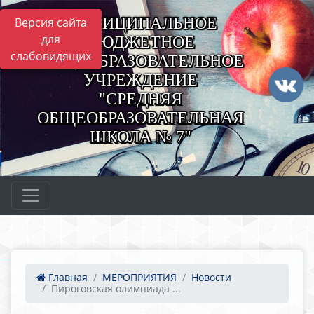
МУНИЦИПАЛЬНОЕ
Версия сайта
для
БЮДЖЕТНОЕ
слабовидящих
ОБЩЕОБРАЗОВАТЕЛЬНОЕ
УЧРЕЖДЕНИЕ
"СРЕДНЯЯ
ОБЩЕОБРАЗОВАТЕЛЬНАЯ
ШКОЛА № 7"
Главная
МЕРОПРИЯТИЯ
Новости
Пироговская олимпиада ...