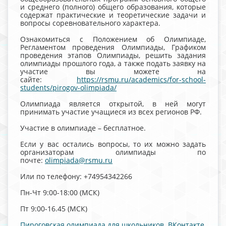
и среднего (полного) общего образования, которые
содержат практические и теоретические задачи и
вопросы соревновательного характера.
Ознакомиться с Положением об Олимпиаде,
Регламентом проведения Олимпиады, Графиком
проведения этапов Олимпиады, решить задания
олимпиады прошлого года, а также подать заявку на
участие вы можете на
сайте:
https://rsmu.ru/academics/for-school-
students/pirogov-olimpiada/
Олимпиада является открытой, в ней могут
принимать участие учащиеся из всех регионов РФ.
Участие в олимпиаде – бесплатное.
Если у вас остались вопросы, то их можно задать
организаторам олимпиады по
почте:
olimpiada@rsmu.ru
Или по телефону: +74954342266
Пн-Чт 9:00-18:00 (МСК)
Пт 9:00-16.45 (МСК)
Пироговская олимпиада для школьников ВКонтакте