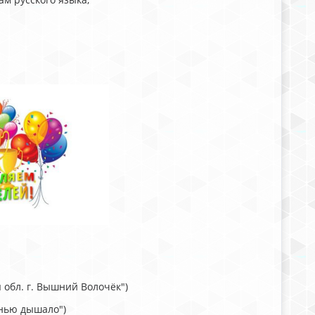
я обл. г. Вышний Волочёк")
сенью дышало")