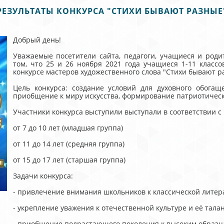
РЕЗУЛЬТАТЫ КОНКУРСА "СТИХИ БЫВАЮТ РАЗНЫЕ
Добрый день!
Уважаемые посетители сайта, педагоги, учащиеся и роди
том, что 25 и 26 ноября 2021 года учащиеся 1-11 клас
конкурсе мастеров художественного слова "Стихи бывают р
Цель конкурса: создание условий для духовного обога
приобщение к миру искусства, формирование патриотическ
Участники конкурса выступили выступали в соответствии с
от 7 до 10 лет (младшая группа)
от 11 до 14 лет (средняя группа)
от 15 до 17 лет (старшая группа)
Задачи конкурса:
- привлечение внимания школьников к классической литер
- укрепление уважения к отечественной культуре и её тал
- приобщение подрастающего поколения к высоким образца