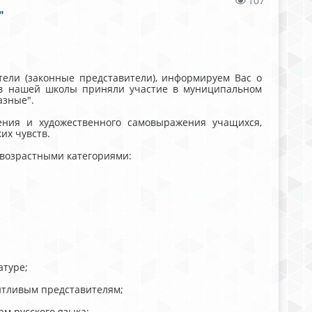
107
"
тели (законные представители), информируем Вас о
сов нашей школы приняли участие в муниципальном
азные".
щения и художественного самовыражения учащихся,
их чувств.
 возрастными категориями:
атуре;
антливым представителям;
м русского языка;