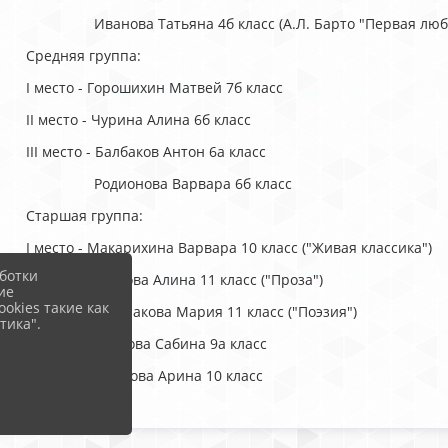
Иванова Татьяна 4б класс (А.Л. Барто "Первая любо
Средняя группа:
I место - Горошихин Матвей 7б класс
II место - Чурина Алина 6б класс
III место - Балбаков Антон 6а класс
Родионова Варвара 6б класс
Старшая группа:
I место - Макарихина Варвара 10 класс ("Живая классика")
ботки
Вакулова Алина 11 класс ("Проза")
ие
okies такие как
Чимичакова Мария 11 класс ("Поэзия")
тика".
II место - Умерова Сабина 9а класс
III место - Храмова Арина 10 класс